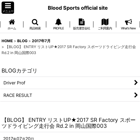
Blood Sports official site
メニュー
ホーム
商品検索
PROFILE
販売運営会社
ご利用案内
What's New
HOME
>
BLOG
>
2017年7月
>
【BLOG】 ENTRY リストUP★2017 SR Factory スポーツドライビング走行会
Rd.2 in 岡山国際003
BLOGカテゴリ
Driver Prof
RACE RESULT
【BLOG】 ENTRY リストUP★2017 SR Factory スポー
ツドライビング走行会 Rd.2 in 岡山国際003
2017
07
20
年
月
日