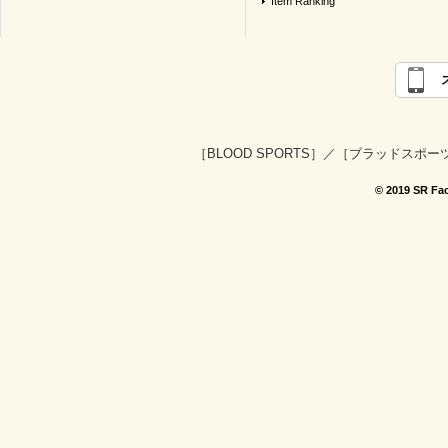
Item Ranking
［BLOOD SPORTS］／［ブラッドス
© 2019 SR Fac