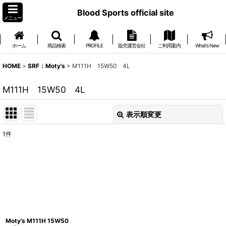
Blood Sports official site
メニュー
ホーム
商品検索
PROFILE
販売運営会社
ご利用案内
What's New
HOME
>
SRF：Moty's
>
M111H 15W50 4L
M111H 15W50 4L
表示順変更
閉じる
1
件
表示数
:
並び順
:
絞り込む
Moty's M111H 15W50