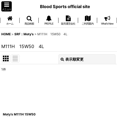
Blood Sports official site
メニュー
ホーム
商品検索
PROFILE
販売運営会社
ご利用案内
What's New
HOME
>
SRF：Moty's
>
M111H 15W50 4L
M111H 15W50 4L
表示順変更
閉じる
1
件
表示数
:
並び順
:
絞り込む
Moty's M111H 15W50