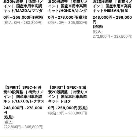
衰20段調整 ［ 街乗りメ
衰20段調整 ［ 街乗りメ
衰20段調整 ［ 街乗りメ
イン ］ 国産車用車高調
イン ］ 国産車用車高調
イン ］ 国産車用車高調
キット/MAZDA/マツダ
キット/HONDA/ホンダ
キット/NISSAN/日産
0
円
～258,000
円
(税別)
0
円
～278,000
円
(税別)
248,000
円
～298,000
円
(
税込
:
0
円
～283,800
円
)
(
税込
:
0
円
～305,800
円
)
(税別)
(
税込
:
272,800
円
～327,800
円
)
【SPIRIT】SPEC-N 減
【SPIRIT】SPEC-N 減
衰20段調整 ［ 街乗りメ
衰20段調整 ［ 街乗りメ
イン ］ 国産車用車高調
イン ］ 国産車用車高調
キット/LEXUS/レクサス
キット トヨタ
248,000
円
～278,000
0
円
～258,000
円
(税別)
円
(
税込
:
0
円
～283,800
円
)
(税別)
(
税込
:
272,800
円
～305,800
円
)