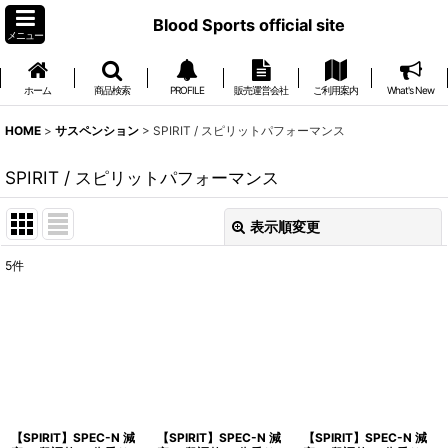
Blood Sports official site
メニュー
ホーム
商品検索
PROFILE
販売運営会社
ご利用案内
What's New
HOME
>
サスペンション
>
SPIRIT / スピリットパフォーマンス
SPIRIT / スピリットパフォーマンス
表示順変更
閉じる
5
件
表示数
:
並び順
:
絞り込む
【SPIRIT】SPEC-N 減
【SPIRIT】SPEC-N 減
【SPIRIT】SPEC-N 減