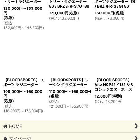
絞り込む
トリートラジエーター
トリートラジエーター:
ポーツラジエーター: 86
86 / BRZ /FR-S /GT86
/ BRZ /FR-S /GT86
120,000
円
～135,000
円
120,000
円
(税別)
160,000
円
(税別)
(税別)
(
税込
:
132,000
円
)
(
税込
:
176,000
円
)
(
税込
:
132,000
円
～148,500
円
)
【BLOODSPORTS】 ス
【BLOODSPORTS】レ
【BLOOD SPORTS】
ポーツ ラジエーター
ーシング ラジエーター
Vitz NCP91／131 シリ
コンラジエターホース
108,000
円
～160,000
110,000
円
～169,000
円
円
(税別)
12,000
円
(税別)
(税別)
(
税込
:
(
税込
:
13,200
円
)
(
税込
:
121,000
円
～185,900
円
)
118,800
円
～176,000
円
)
HOME
マイページ