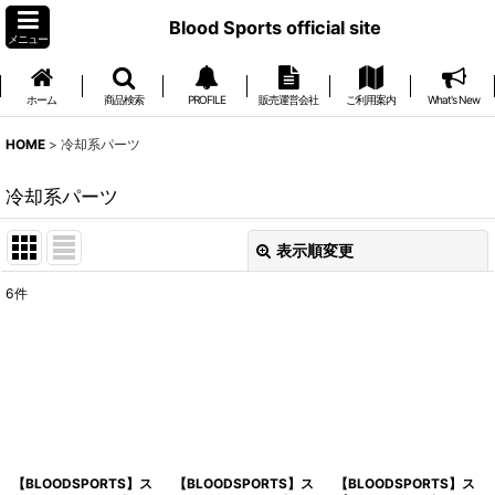
Blood Sports official site
メニュー
ホーム
商品検索
PROFILE
販売運営会社
ご利用案内
What's New
HOME
>
冷却系パーツ
冷却系パーツ
表示順変更
閉じる
6
件
サブカテゴリ
:
表示数
:
並び順
:
【BLOODSPORTS】ス
【BLOODSPORTS】ス
【BLOODSPORTS】ス