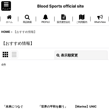
Blood Sports official site
メニュー
ホーム
商品検索
PROFILE
販売運営会社
ご利用案内
What's New
HOME
>
【おすすめ情報】
【おすすめ情報】
表示順変更
閉じる
4
件
表示数
:
並び順
:
絞り込む
「未来につなぐ
「世界の平和を願う」
【Marina】UNIC