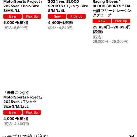
MotorSports Project」
2024 ver. BLOOD
Racing Gloves ”
2025ver. : Polo Size
SPORTS : Tシャツ Size
BLOOD SPORTS " FIA
S/M/L/LL
S/M/L/4L
公認 マリーナ レーシン
ググローブ
5,000
円
(税別)
4,400
円
(税別)
23,636
円
～26,636
円
(
税込
:
5,500
円
)
(
税込
:
4,840
円
)
(税別)
(
税込
:
26,000
円
～29,300
円
)
「未来につなぐ
MotorSports Project」
2025ver. : Tシャツ
Size S/M/L/LL
4,000
円
(税別)
(
税込
:
4,400
円
)
カテゴリで絞り込む