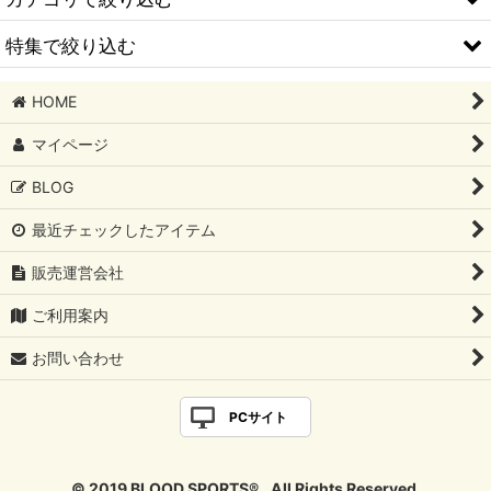
特集で絞り込む
サスペンション
HOME
ブレーキパーツ
TOYOTA
マイページ
エンジンパーツ
Honda
BLOG
冷却系パーツ
NISSAN
最近チェックしたアイテム
排気系パーツ
SUBARU
販売運営会社
補強系パーツ
CIVIC
ご利用案内
外装パーツ
S2000
お問い合わせ
SRF：Moty's
Vitz
PCサイト
添加剤
86／BRZ
駆動系パーツ
NSX
© 2019 BLOOD SPORTS®., All Rights Reserved.