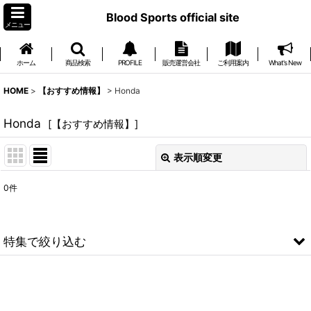
Blood Sports official site
メニュー
ホーム
商品検索
PROFILE
販売運営会社
ご利用案内
What's New
HOME
>
【おすすめ情報】
>
Honda
Honda
[
【おすすめ情報】
]
表示順変更
閉じる
0
件
表示数
:
並び順
:
特集で絞り込む
絞り込む
TOYOTA
Honda