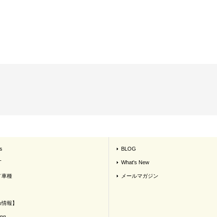
s
BLOG
T
What's New
／車種
メールマガジン
め情報】
ing