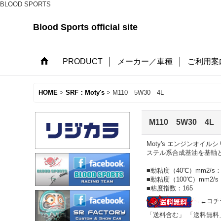
BLOOD SPORTS
Blood Sports official site
PRODUCT
メーカー／車種
ご利用案
HOME
>
SRF：Moty's
>
M110 5W30 4L
M110 5W30 4L
Moty's エンジンオ
ステル系合成基油を基軸
■動粘度（40℃）mm2/s：6
■動粘度（100℃）mm2/s：
■粘度指数：165
←コチ
「送料含む」 「送料無