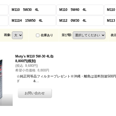
M110 5W30 4L
M110 5W40 4L
M110
M111H 15W50 4L
M112 0W30 4L
M11
画像
:
並び順
:
在庫あり
表
Moty's M110 5W-30 4L缶
8,800円
(税別)
(
税込
:
9,680円
)
希望小売価格
:
8,800円
☆純正同等品フィルタープレゼント※沖縄・離島は送料別途500円
ド &…